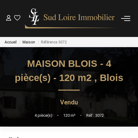
NOS BIENS
Accueil
Maison
Référence 3072
NOS BIENS VENDUS
MAISON BLOIS - 4
ESTIMATION
pièce(s) - 120 m2
,
Blois
NOS AGENCES
Vendu
OUTILS
4
pièce(s)
•
120
m²
•
Réf : 3072
CONTACT