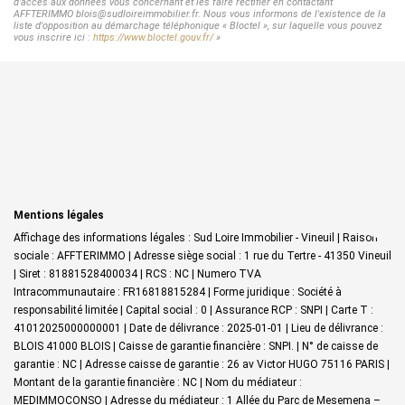
d'accès aux données vous concernant et les faire rectifier en contactant
AFFTERIMMO blois@sudloireimmobilier.fr. Nous vous informons de l'existence de la
liste d'opposition au démarchage téléphonique « Bloctel », sur laquelle vous pouvez
vous inscrire ici :
https://www.bloctel.gouv.fr/
»
Mentions légales
Affichage des informations légales : Sud Loire Immobilier - Vineuil | Raison
sociale : AFFTERIMMO | Adresse siège social : 1 rue du Tertre - 41350 Vineuil
| Siret : 81881528400034 | RCS : NC | Numero TVA
Intracommunautaire : FR16818815284 | Forme juridique : Société à
responsabilité limitée | Capital social : 0 | Assurance RCP : SNPI |
Carte T :
41012025000000001 | Date de délivrance : 2025-01-01 | Lieu de délivrance :
BLOIS 41000 BLOIS | Caisse de garantie financière : SNPI. | N° de caisse de
garantie : NC | Adresse caisse de garantie : 26 av Victor HUGO 75116 PARIS |
Montant de la garantie financière : NC | Nom du médiateur :
MEDIMMOCONSO | Adresse du médiateur : 1 Allée du Parc de Mesemena –