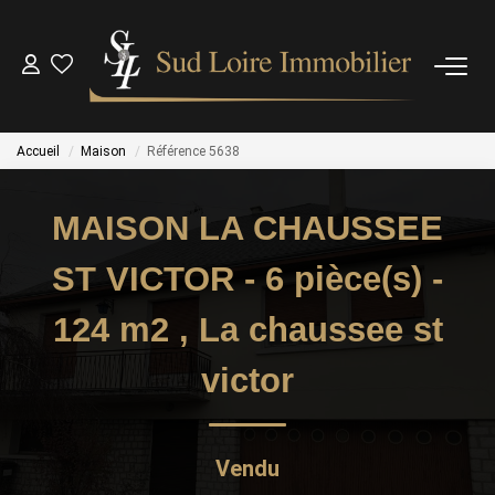
NOS BIENS
Accueil
Maison
Référence 5638
NOS BIENS VENDUS
MAISON LA CHAUSSEE
ESTIMATION
ST VICTOR - 6 pièce(s) -
NOS AGENCES
124 m2
,
La chaussee st
victor
OUTILS
CONTACT
Vendu