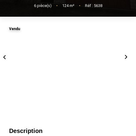
6
pièce(s)
•
124
m²
•
Réf : 5638
Vendu
Description