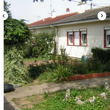
Description
Réf : 2887
VINEUIL : Pavillon de plain pied, 2 chambres, au calme,
avec un jardin de 450 m² env., une cave, un atelier, un
garage. REF : JL2887 - Classe Energie D