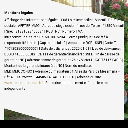
Mentions légales
Affichage des informations légales : Sud Loire Immobilier - Vineuil | Raison
sociale : AFFTERIMMO | Adresse siège social : 1 rue du Tertre - 41350 Vineuil
| Siret : 81881528400034 | RCS : NC | Numero TVA
Intracommunautaire : FR16818815284 | Forme juridique : Société à
responsabilité limitée | Capital social : 0 | Assurance RCP : SNPI |
Carte T :
41012025000000001 | Date de délivrance : 2025-01-01 | Lieu de délivrance :
BLOIS 41000 BLOIS | Caisse de garantie financière : SNPI. | N° de caisse de
garantie : NC | Adresse caisse de garantie : 26 av Victor HUGO 75116 PARIS |
Montant de la garantie financière : NC | Nom du médiateur :
MEDIMMOCONSO | Adresse du médiateur : 1 Allée du Parc de Mesemena –
Bât A – CS 25222 – 44505 LA BAULE CEDEX | Adresse du site :
www.medimmoconso.fr/
|
Entreprise juridiquement et financièrement
indépendante