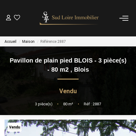
NOS BIENS
Accueil
Maison
Référence 2887
NOS BIENS VENDUS
Pavillon de plain pied BLOIS - 3 pièce(s)
ESTIMATION
- 80 m2
,
Blois
NOS AGENCES
Vendu
OUTILS
3
pièce(s)
•
80
m²
•
Réf : 2887
CONTACT
Vendu