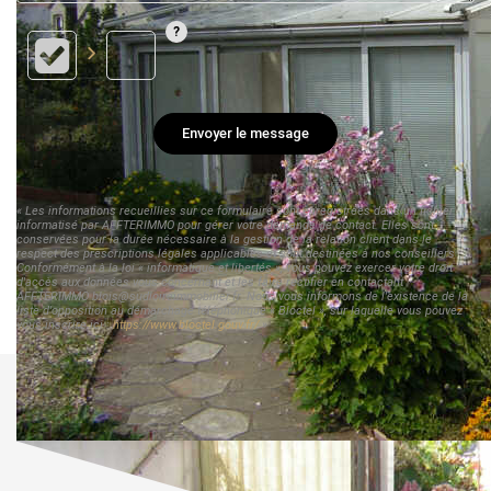
Envoyer le message
« Les informations recueillies sur ce formulaire sont enregistrées dans un fichier
informatisé par AFFTERIMMO pour gérer votre demande de contact. Elles sont
conservées pour la durée nécessaire à la gestion de la relation client dans le
respect des prescriptions légales applicables et sont destinées à nos conseillers
Conformément à la loi « informatique et libertés », vous pouvez exercer votre droit
d'accès aux données vous concernant et les faire rectifier en contactant
AFFTERIMMO blois@sudloireimmobilier.fr. Nous vous informons de l'existence de la
liste d'opposition au démarchage téléphonique « Bloctel », sur laquelle vous pouvez
vous inscrire ici :
https://www.bloctel.gouv.fr/
»