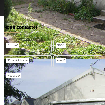
Nous contacter
Prénom*
NOM*
N° de téléphone*
email*
Message*