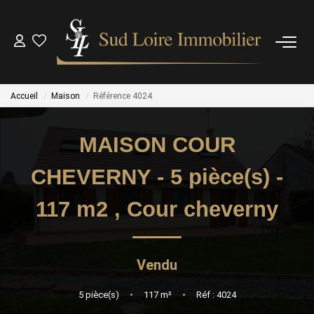
NOS BIENS
Accueil
Maison
Référence 4024
NOS BIENS VENDUS
MAISON COUR
ESTIMATION
CHEVERNY - 5 pièce(s) -
NOS AGENCES
117 m2
,
Cour cheverny
OUTILS
Vendu
CONTACT
5
pièce(s)
•
117
m²
•
Réf : 4024