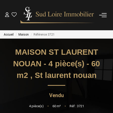
NOS BIENS
Accueil
Maison
Référence 3721
NOS BIENS VENDUS
MAISON ST LAURENT
ESTIMATION
NOUAN - 4 pièce(s) - 60
NOS AGENCES
m2
,
St laurent nouan
OUTILS
Vendu
CONTACT
4
pièce(s)
•
60
m²
•
Réf : 3721