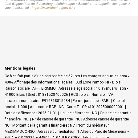
liste d'opposition au démarchage téléphonique « Bloctel », sur laquelle vous pouvez
vous inscrire ici :
https://www.bloctel.gouv.fr/
»
Mentions légales
Ce bien fait partie d'une copropriété de 52 lots.Les charges annuelles sont de
400€.
Affichage des informations légales : Sud Loire Immobilier - Blois |
Raison sociale : AFFTERIMMO | Adresse siège social : 10 avenue Wilson -
41000 Blois | Siret : 81881528400026 | RCS : blois | Numero TVA
Intracommunautaire : FR16818815284 | Forme juridique : SARL | Capital
social : 1 000 | Assurance RCP : NC |
Carte T : CPI41012025000000001 |
Date de délivrance : 2025-01-01 | Lieu de délivrance : NC | Caisse de garantie
financière : NC. | N° de caisse de garantie : NC | Adresse caisse de garantie :
NC | Montant de la garantie financière : NC | Nom du médiateur :
MEDIMMOCONSO | Adresse du médiateur : 1 Allée du Parc de Mesemena –
Bât A – CS 25222 – 44505 LA BAULE CEDEX | Adresse du site :