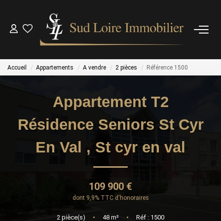
NOS BIENS
Accueil
Appartements
A vendre
2 pièces
Référence 1500
NOS BIENS VENDUS
Appartement T2
ESTIMATION
Résidence Seniors St Cyr
NOS AGENCES
En Val
,
St cyr en val
OUTILS
109 900 €
CONTACT
dont 9,9% TTC d'honoraires
2
pièce(s)
•
48
m²
•
Réf : 1500