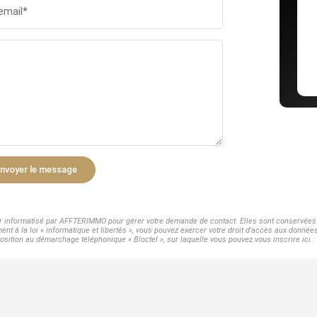
email*
nvoyer le message
er informatisé par AFFTERIMMO pour gérer votre demande de contact. Elles sont conservées p
nt à la loi « informatique et libertés », vous pouvez exercer votre droit d'accès aux donné
osition au démarchage téléphonique « Bloctel », sur laquelle vous pouvez vous inscrire ici :