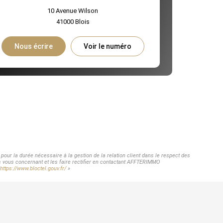
10 Avenue Wilson
41000
Blois
Nous écrire
Voir le numéro
our la durée nécessaire à la gestion de la relation client dans le respect des
es vous concernant et les faire rectifier en contactant AFFTERIMMO
https://www.bloctel.gouv.fr/
»