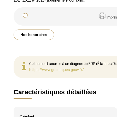
2021,2022 et 2023 (abonnement compris).
Impri
Nos honoraires
Ce bien est soumis à un diagnostic ERP (État des Ris
https://www.georisques.gouv.fr/
Caractéristiques détaillées
Général