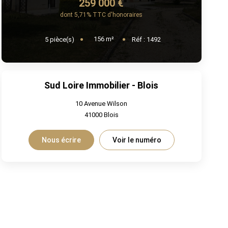
259 000 €
dont 5,71% TTC d'honoraires
156
m²
5
pièce(s)
Réf :
1492
Sud Loire Immobilier - Blois
10 Avenue Wilson
41000
Blois
Nous écrire
Voir le numéro