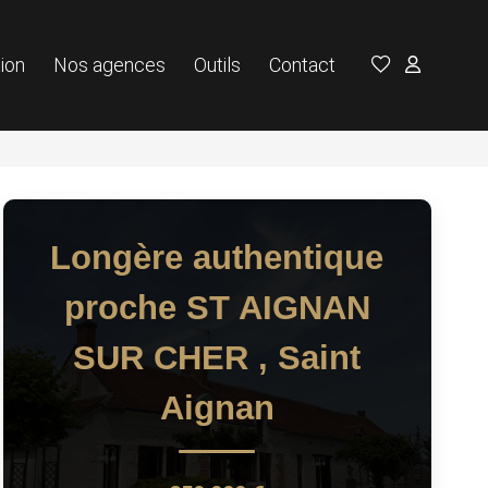
ion
Nos agences
Outils
Contact
Longère authentique
proche ST AIGNAN
SUR CHER
,
Saint
Aignan