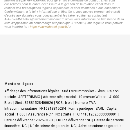
informatisé par AFFTERIMMO pour gérer votre demande de contact. Elles sont
conservées pour la durée nécessaire à la gestion de la relation client dans le
respect des prescriptions légales applicables et sont destinées à nos conseillers
Conformément à la loi « informatique et libertés », vous pouvez exercer votre droit
d'accès aux données vous concernant et les faire rectifier en contactant
AFFTERIMMO blois@sudloireimmobilier.fr. Nous vous informons de l'existence de la
liste d'opposition au démarchage téléphonique « Bloctel », sur laquelle vous pouvez
vous inscrire ici :
https://www.bloctel.gouv.fr/
»
Mentions légales
Affichage des informations légales : Sud Loire Immobilier - Blois | Raison
sociale : AFFTERIMMO | Adresse siège social : 10 avenue Wilson - 41000
Blois | Siret : 81881528400026 | RCS : blois | Numero TVA
Intracommunautaire : FR16818815284 | Forme juridique : SARL | Capital
social : 1 000 | Assurance RCP : NC |
Carte T : CPI41012025000000001 |
Date de délivrance : 2025-01-01 | Lieu de délivrance : NC | Caisse de garantie
financière : NC. | N° de caisse de garantie : NC | Adresse caisse de garantie :