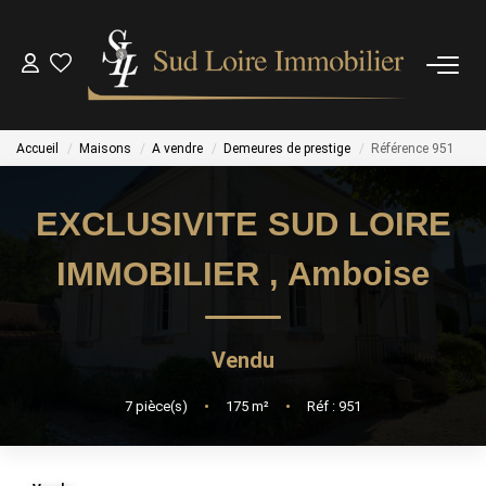
NOS BIENS
Accueil
Maisons
A vendre
Demeures de prestige
Référence 951
NOS BIENS VENDUS
EXCLUSIVITE SUD LOIRE
ESTIMATION
IMMOBILIER
,
Amboise
NOS AGENCES
Vendu
OUTILS
7
pièce(s)
•
175
m²
•
Réf : 951
CONTACT