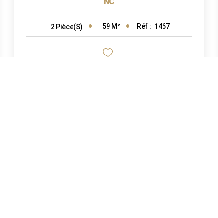
NC
59
M²
Réf :
1467
2
Pièce(s)