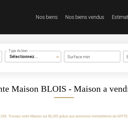
Nos biens
Nos biens vendus
Estimat
Type de bien
Sélectionnez...
Surface min
ente Maison BLOIS - Maison a vend
 BLOIS. Trouvez votre Maison sur BLOIS grâce aux annonces immobilières de AFF