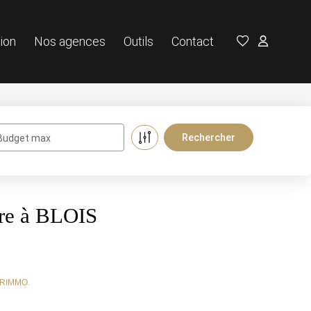
ion
Nos agences
Outils
Contact
Budget max
re à BLOIS
TERIMMO.