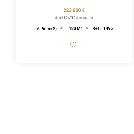
223 800 €
dont 6,57% TTC d'honoraires
180
M²
Réf :
1496
6
Pièce(s)