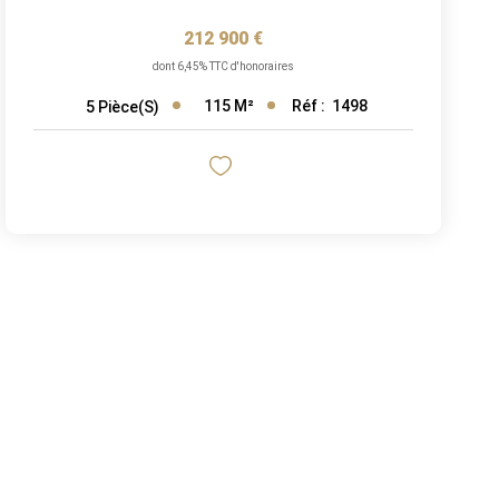
212 900 €
dont 6,45% TTC d'honoraires
115
M²
Réf :
1498
5
Pièce(s)