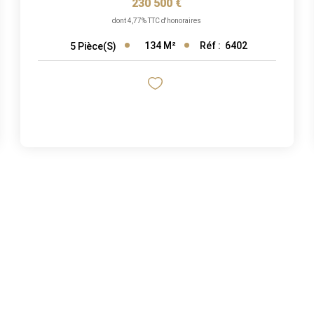
230 500 €
dont 4,77% TTC d'honoraires
134
M²
Réf :
6402
5
Pièce(s)