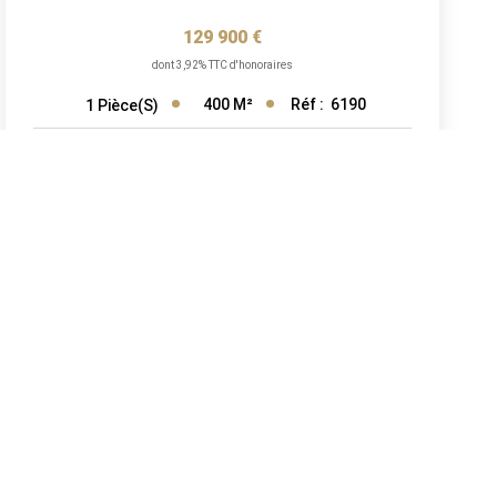
129 900 €
dont 3,92% TTC d'honoraires
400
M²
Réf :
6190
1
Pièce(s)