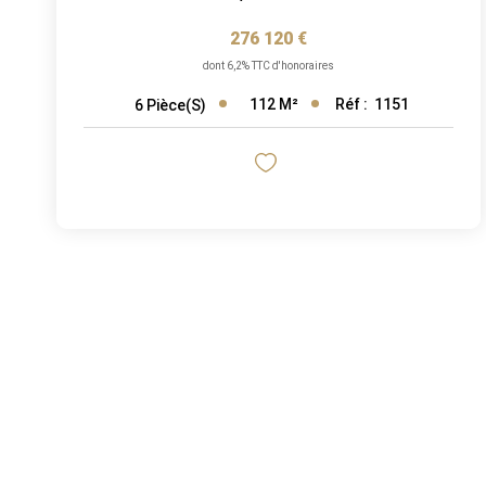
276 120 €
dont 6,2% TTC d'honoraires
112
M²
Réf :
1151
6
Pièce(s)