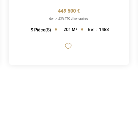
449 500 €
dont 4,53% TTC d'honoraires
201
M²
Réf :
1483
9
Pièce(s)