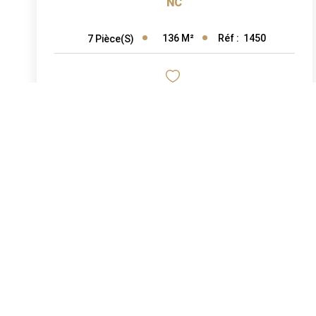
NC
136
M²
Réf :
1450
7
Pièce(s)