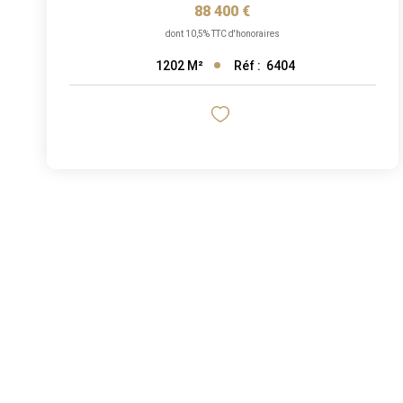
88 400 €
dont 10,5% TTC d'honoraires
Réf :
6404
1202
M²