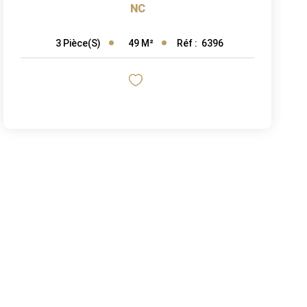
NC
49
M²
Réf :
6396
3
Pièce(s)