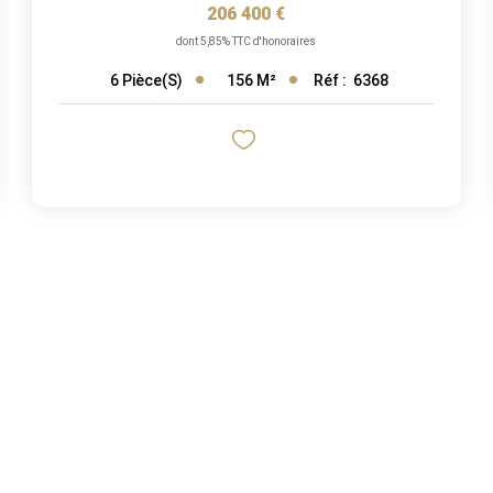
206 400 €
dont 5,85% TTC d'honoraires
156
M²
Réf :
6368
6
Pièce(s)