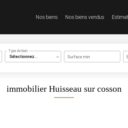
Nos biens
Nos biens vendus
Estimat
Type de bien
Sélectionnez...
Surface min
immobilier Huisseau sur cosson