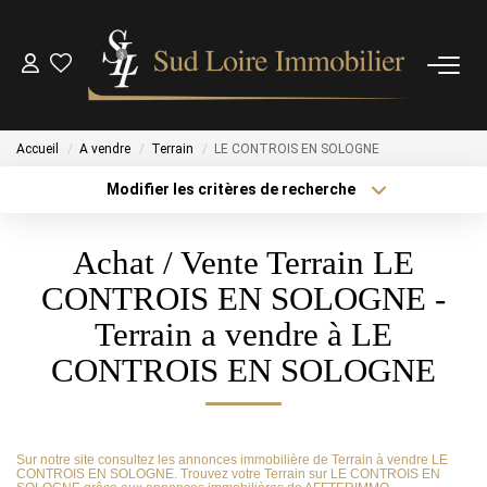
NOS BIENS
Accueil
A vendre
Terrain
LE CONTROIS EN SOLOGNE
NOS BIENS VENDUS
Modifier les critères de recherche
Type de transaction
Localisation
Acheter
Localisation
ESTIMATION
Achat / Vente Terrain LE
Type de bien
Sélectionnez...
Surface min
CONTROIS EN SOLOGNE -
NOS AGENCES
Terrain a vendre à LE
Plus de critères
Budget max
CONTROIS EN SOLOGNE
OUTILS
Créer une alerte
CONTACT
Sur notre site consultez les annonces immobilière de Terrain à vendre LE
CONTROIS EN SOLOGNE. Trouvez votre Terrain sur LE CONTROIS EN