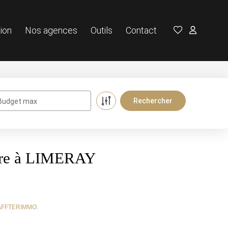
ion
Nos agences
Outils
Contact
Budget max
dre à LIMERAY
e AFFTERIMMO.