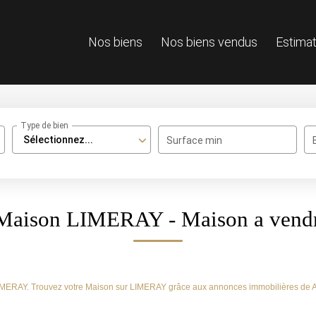
Nos biens
Nos biens vendus
Estimat
Type de bien
Sélectionnez...
Surface min
e Maison LIMERAY - Maison a ven
e LIMERAY. Trouvez votre Maison sur LIMERAY grâce aux annonces immobilières d