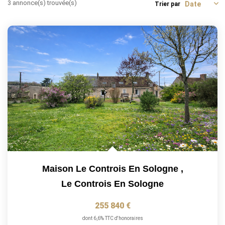
3 annonce(s) trouvée(s)
Trier par
Maison Le Controis En Sologne
,
Le Controis En Sologne
255 840 €
dont 6,6% TTC d'honoraires