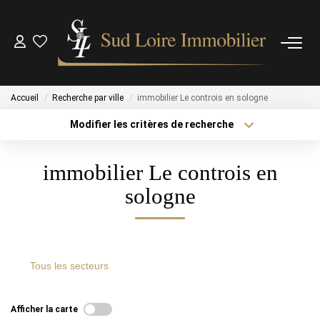
NOS BIENS
Accueil
Recherche par ville
immobilier Le controis en sologne
NOS BIENS VENDUS
Modifier les critères de recherche
Type de transaction
Localisation
ESTIMATION
immobilier Le controis en
Type de bien
Acheter
Localisation
Surface min
sologne
NOS AGENCES
Sélectionnez...
Plus de critères
Budget max
OUTILS
Créer une alerte
Tous les secteurs
CONTACT
Afficher la carte