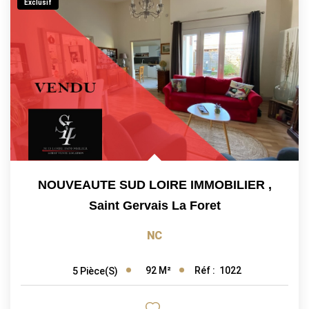
Exclusif
NOUVEAUTE SUD LOIRE IMMOBILIER
,
Saint Gervais La Foret
NC
92
M²
Réf :
1022
5
Pièce(s)