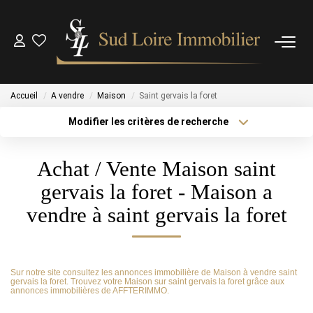
NOS BIENS
Accueil
A vendre
Maison
Saint gervais la foret
NOS BIENS VENDUS
Modifier les critères de recherche
Type de transaction
Localisation
Acheter
Localisation
ESTIMATION
Achat / Vente Maison saint
Type de bien
Sélectionnez...
Surface min
gervais la foret - Maison a
NOS AGENCES
vendre à saint gervais la foret
Plus de critères
Budget max
OUTILS
Créer une alerte
Sur notre site consultez les annonces immobilière de Maison à vendre saint
CONTACT
gervais la foret. Trouvez votre Maison sur saint gervais la foret grâce aux
annonces immobilières de AFFTERIMMO.