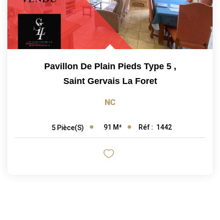
Pavillon De Plain Pieds Type 5
,
Saint Gervais La Foret
NC
91
M²
Réf :
1442
5
Pièce(s)